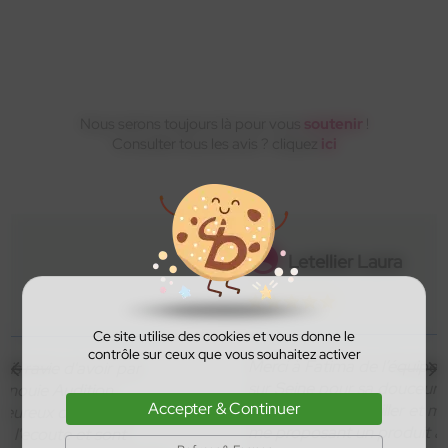
Anti acouphène
√
Communication
√
binaurale
Nous serons toujours là pour vous
soutenir
!
Consulter tous les avis ? cliquez
ici
Apprentissage
√
automatique
Réducteur de bruits
√
de chocs
Letellier Laura
Micros directionnels
√
360°
Ce site utilise des cookies et vous donne le
contrôle sur ceux que vous souhaitez activer
Merci à Fatima de l’équipe INOUÏE d’Asnières
sur Seine pour sa douceur et sa bienveillance.
Appareil
rechargeable
Accepter & Continuer
Elle a su me conseiller et me rassurer, tout en
me proposant un produit adapté en guise de