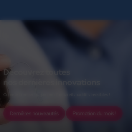
Positionnez le microphone déporté proche de
votre interlocuteur et recevez directement la
discussion dans vos aides auditives. Mais
bénéficiez également de la qualité d'écoute en
bobine T ainsi que du streaming direct avec votre
téléphone portable et/ou ordinateur / tablettes.
Découvrez toutes
nos dernières innovations
Comme la nouvelle gamme d'appareils auditifs invisibles !
Dernières nouveautés
Promotion du mois !