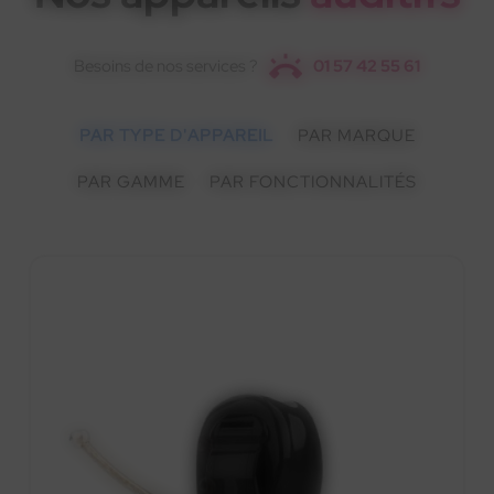
Besoins de nos services ?
01 57 42 55 61
PAR TYPE D'APPAREIL
PAR MARQUE
PAR GAMME
PAR FONCTIONNALITÉS