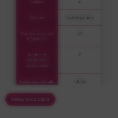
Classe
2
Gamme
Haut de gamme
Nombre de canaux
24
fréquentiels
Nombre de
7
programme
automatique
Réducteur de bruits
- 20 db
de vent
Retour aux produits
Anti Larsen
√