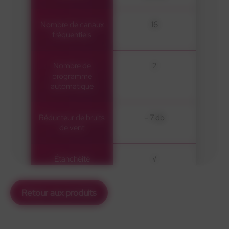
Nombre de canaux
16
fréquentiels
Nombre de
2
programme
automatique
Réducteur de bruits
- 7 db
de vent
Étanchéité
√
Anti Larsen
√
Retour aux produits
Anti acouphène
√