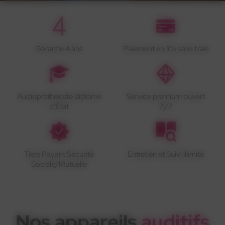
Garantie 4 ans
Paiement en 10x sans frais
Audioprothésiste diplômé
Service premium ouvert
d'État
7j/7
Tiers Payant Sécurité
Entretien et Suivi illimité
Sociale/Mutuelle
Nos appareils
auditifs