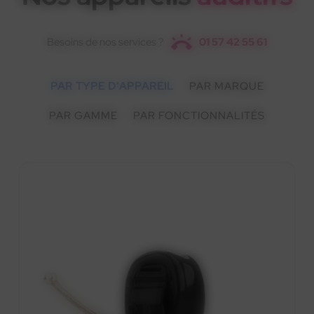
Besoins de nos services ?
01 57 42 55 61
PAR TYPE D'APPAREIL
PAR MARQUE
PAR GAMME
PAR FONCTIONNALITÉS