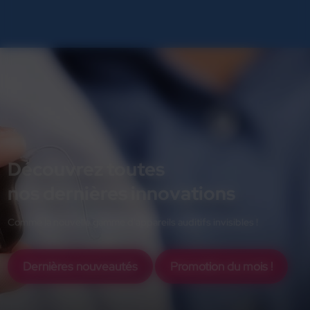
Positionnez le microphone déporté proche de
votre interlocuteur et recevez directement la
discussion dans vos aides auditives. Mais
bénéficiez également de la qualité d'écoute en
bobine T ainsi que du streaming direct avec votre
téléphone portable et/ou ordinateur / tablettes.
Découvrez toutes
nos dernières innovations
Comme la nouvelle gamme d'appareils auditifs invisibles !
Dernières nouveautés
Promotion du mois !