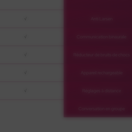
√
Anti Larsen
√
Communication binaurale
√
Réducteur de bruits de chocs
√
Appareil rechargeable
√
Réglages à distance
Conversation en groupe
√
Conversation en milieu bruyant