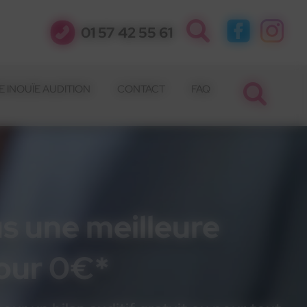
01 57 42 55 61
 INOUÏE AUDITION
CONTACT
FAQ
s une meilleure
pour 0€*