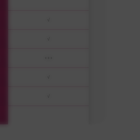
√
√
+++
√
√