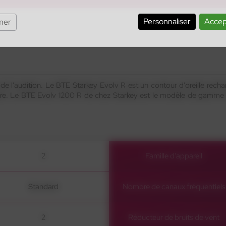
Personnaliser
Accep
mer
 de l'audition. Le BTE Starkey Evolv R est un contour d'oreille recha
re. Le BTE Evolv 1200 R de chez Starkey est le modèle de gamme s
2
Famille d'appareil
Standard
Nombre de canaux fréquentiels
2
Réducteur de bruits de vent