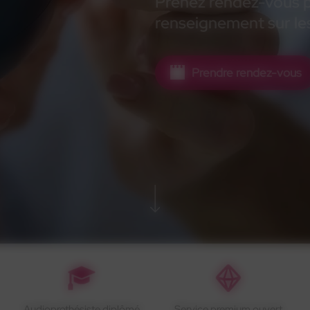
Prenez rendez-vous po
renseignement sur les
Prendre rendez-vous
Audioprothésiste diplômé
Service premium ouvert