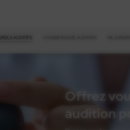
REILS AUDITIFS
CHOISIR INOUÏE AUDITION
REJOINDRE
Offrez vou
audition 