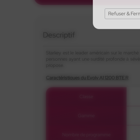
Refuser & Fer
Descriptif
Starkey est le leader américain sur le marché
personnes ayant une surdité profonde à sévè
propose.
Caractéristiques du Evolv A1 1200 BTE R
Classe
Gamme
Nombre de programme