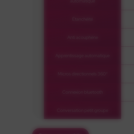
automatique
Étanchéité
Anti acouphène
Apprentissage automatique
Micros directionnels 360°
Connexion bluetooth
Conversation petit groupe
Réunion dans le calme