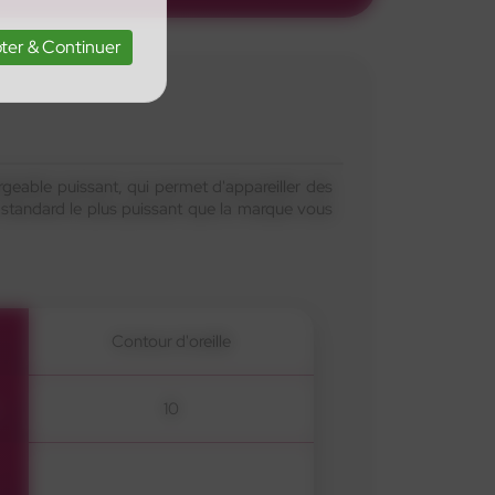
ter & Continuer
rgeable puissant, qui permet d'appareiller des
tandard le plus puissant que la marque vous
Contour d'oreille
10