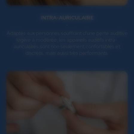
INTRA-AURICULAIRE
Adaptés aux personnes souffrant d'une perte auditive
légère à modérée, les appareils auditifs intra-
auriculaires sont non seulement confortables et
discrets, mais aussi très performants.