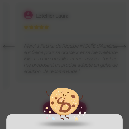
Letellier Laura
Merci à Fatima de l’équipe INOUÏE d’Asnières
sur Seine pour sa douceur et sa bienveillance.
Elle a su me conseiller et me rassurer, tout en
me proposant un produit adapté en guise de
solution. Je recommande !
Laisser un avis