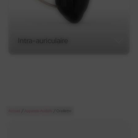
Micro-contour RIC
Micro-contour RIC
/
/
Accueil
Appareils Auditifs
Oreillette