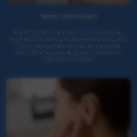
MICRO-CONTOUR RIC
Plus fin et petit qu'un contour d'oreille classique,
l'appareil auditif mini-contour à écouteur déporté ou
RIC convient parfaitement aux personnes à la
recherche d’un appareillage alliant esthétisme,
efficacité et discrétion.