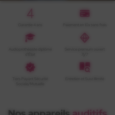
Garantie 4 ans
Paiement en 10x sans frais
Audioprothésiste diplômé
Service premium ouvert
d'État
7j/7
Tiers Payant Sécurité
Entretien et Suivi illimité
Sociale/Mutuelle
Nos appareils
auditifs