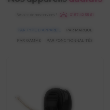
Besoins de nos services ?
01 57 42 55 61
PAR TYPE D'APPAREIL
PAR MARQUE
PAR GAMME
PAR FONCTIONNALITÉS