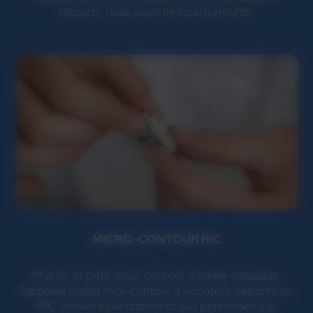
discrets, mais aussi très performants.
MICRO-CONTOUR RIC
Plus fin et petit qu'un contour d'oreille classique,
l'appareil auditif mini-contour à écouteur déporté ou
RIC convient parfaitement aux personnes à la