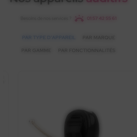
Besoins de nos services ?
01 57 42 55 61
PAR TYPE D'APPAREIL
PAR MARQUE
PAR GAMME
PAR FONCTIONNALITÉS