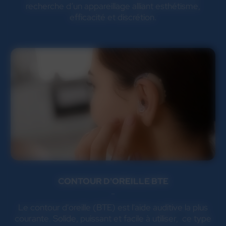
recherche d’un appareillage alliant esthétisme,
efficacité et discrétion.
CONTOUR D'OREILLE BTE
Le contour d'oreille (BTE) est l'aide auditive la plus
courante. Solide, puissant et facile à utiliser, ce type