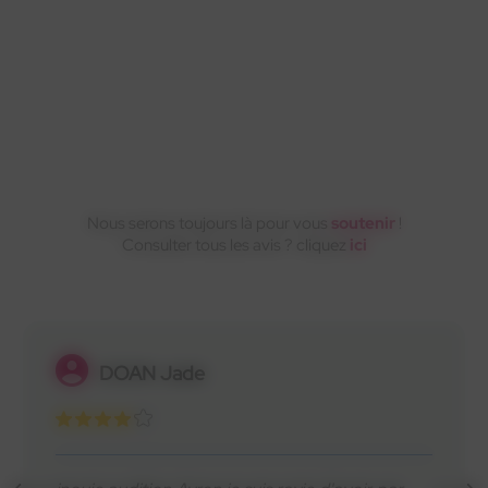
En savoir plus
En savoir plus
En savoir plus
Nous serons toujours là pour vous
soutenir
!
Consulter tous les avis ? cliquez
ici
Letellier Laura
Merci à Fatima de l’équipe INOUÏE d’Asnières