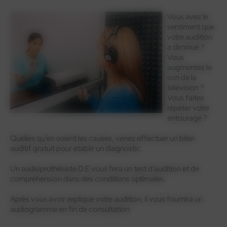
Vous avez le
sentiment que
En savoir plus
votre audition
a diminué ?
Oticon
Gamme standard
Appareils rechargeables
Vous
augmentez le
son de la
télévision ?
Vous faites
Oticon
Gamme standard
Appareils rechargeables
répéter votre
entourage ?
Quelles qu’en soient les causes, venez effectuer un bilan
auditif gratuit pour établir un diagnostic.
Un audioprothésiste D.E vous fera un test d’audition et de
compréhension dans des conditions optimales.
Après vous avoir expliqué votre audition, il vous fournira un
audiogramme en fin de consultation.