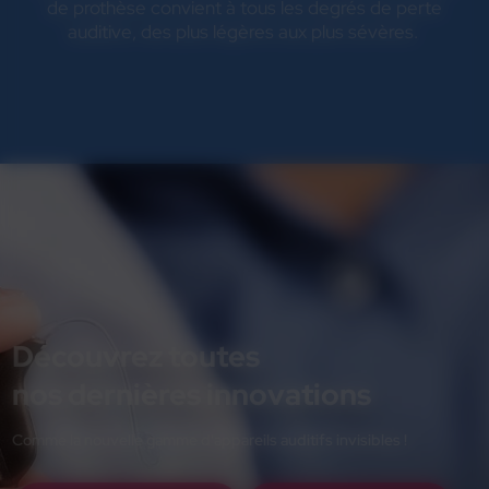
de prothèse convient à tous les degrés de perte
auditive, des plus légères aux plus sévères.
Découvrez toutes
nos dernières innovations
Comme la nouvelle gamme d'appareils auditifs invisibles !