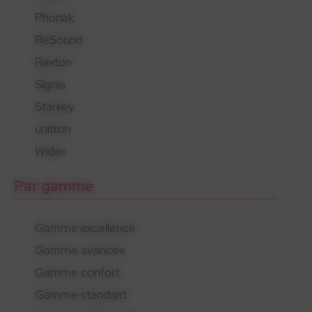
Phonak
En savoir plus
En savoir plus
En savoir plus
ReSound
Rexton
Signia
Starkey
unitron
Widex
Par gamme
Gamme excellence
Gamme avancée
Gamme confort
Gamme standard