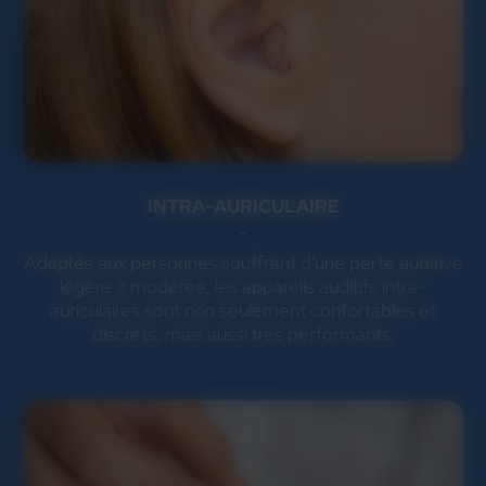
INTRA-AURICULAIRE
Adaptés aux personnes souffrant d'une perte auditive
légère à modérée, les appareils auditifs intra-
auriculaires sont non seulement confortables et
discrets, mais aussi très performants.