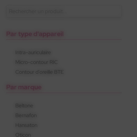
En savoir plus
Oticon
Gamme standard
Appareils rechargeables
Par type d'appareil
Intra-auriculaire
Micro-contour RIC
Oticon
Gamme standard
Appareils rechargeables
Contour d'oreille BTE
Par marque
Beltone
Bernafon
Hansaton
Oticon