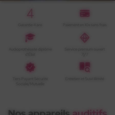
Garantie 4 ans
Paiement en 10x sans frais
Audioprothésiste diplômé
Service premium ouvert
d'État
7j/7
Tiers Payant Sécurité
Entretien et Suivi illimité
Sociale/Mutuelle
Nos appareils
auditifs