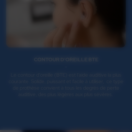
CONTOUR D'OREILLE BTE
Le contour d'oreille (BTE) est l'aide auditive la plus
courante. Solide, puissant et facile à utiliser, ce type
de prothèse convient à tous les degrés de perte
auditive, des plus légères aux plus sévères.