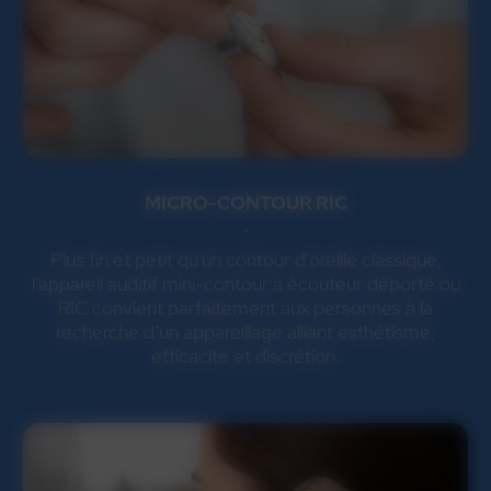
MICRO-CONTOUR RIC
Plus fin et petit qu'un contour d'oreille classique,
l'appareil auditif mini-contour à écouteur déporté ou
RIC convient parfaitement aux personnes à la
recherche d’un appareillage alliant esthétisme,
efficacité et discrétion.