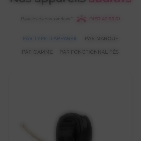
Besoins de nos services ?
01 57 42 55 61
PAR TYPE D'APPAREIL
PAR MARQUE
PAR GAMME
PAR FONCTIONNALITÉS