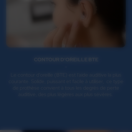
CONTOUR D'OREILLE BTE
Le contour d'oreille (BTE) est l'aide auditive la plus
courante. Solide, puissant et facile à utiliser, ce type
de prothèse convient à tous les degrés de perte
auditive, des plus légères aux plus sévères.