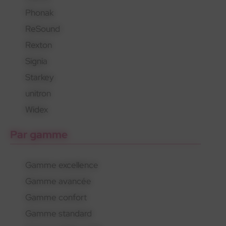
Phonak
En savoir plus
En savoir plus
En savoir plus
ReSound
Rexton
Signia
Starkey
unitron
Widex
Par gamme
Gamme excellence
Gamme avancée
Gamme confort
Gamme standard