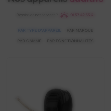
Besoins de nos services ?
01 57 42 55 61
PAR TYPE D'APPAREIL
PAR MARQUE
PAR GAMME
PAR FONCTIONNALITÉS