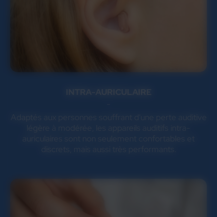
INTRA-AURICULAIRE
Adaptés aux personnes souffrant d'une perte auditive
légère à modérée, les appareils auditifs intra-
auriculaires sont non seulement confortables et
discrets, mais aussi très performants.