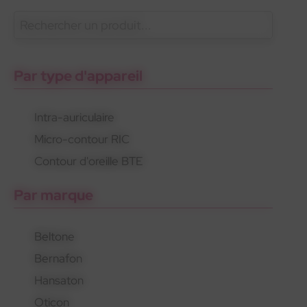
En savoir plus
Oticon
Gamme standard
Appareils rechargeables
Par type d'appareil
Intra-auriculaire
Micro-contour RIC
Oticon
Gamme standard
Appareils rechargeables
Contour d'oreille BTE
Par marque
Beltone
Bernafon
Hansaton
Oticon