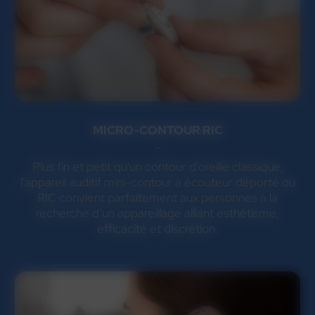
MICRO-CONTOUR RIC
Plus fin et petit qu'un contour d'oreille classique,
l'appareil auditif mini-contour à écouteur déporté ou
RIC convient parfaitement aux personnes à la
recherche d’un appareillage alliant esthétisme,
efficacité et discrétion.