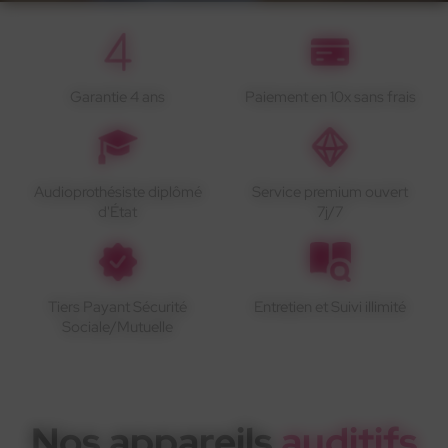
Garantie 4 ans
Paiement en 10x sans frais
Audioprothésiste diplômé
Service premium ouvert
d'État
7j/7
Tiers Payant Sécurité
Entretien et Suivi illimité
Sociale/Mutuelle
Nos appareils
auditifs