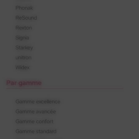
Phonak
En savoir plus
En savoir plus
En savoir plus
ReSound
Rexton
Signia
Starkey
unitron
Widex
Par gamme
Gamme excellence
Gamme avancée
Gamme confort
Gamme standard