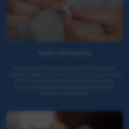
MICRO-CONTOUR RIC
Plus fin et petit qu'un contour d'oreille classique,
l'appareil auditif mini-contour à écouteur déporté ou
RIC convient parfaitement aux personnes à la
recherche d’un appareillage alliant esthétisme,
efficacité et discrétion.