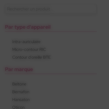
En savoir plus
Oticon
Gamme standard
Appareils rechargeables
Par type d'appareil
Intra-auriculaire
Micro-contour RIC
Oticon
Gamme standard
Appareils rechargeables
Contour d'oreille BTE
Par marque
Beltone
Bernafon
Hansaton
Oticon