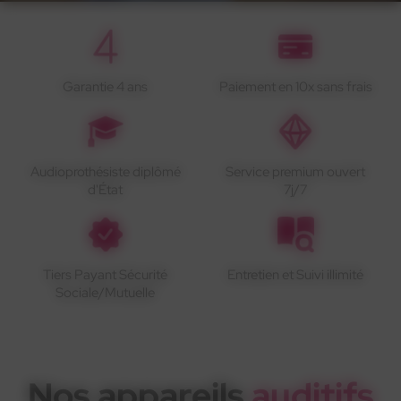
Garantie 4 ans
Paiement en 10x sans frais
Audioprothésiste diplômé
Service premium ouvert
d'État
7j/7
Tiers Payant Sécurité
Entretien et Suivi illimité
Sociale/Mutuelle
Nos appareils
auditifs