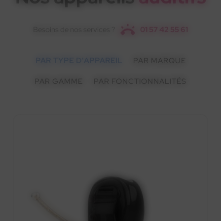
Besoins de nos services ?
01 57 42 55 61
PAR TYPE D'APPAREIL
PAR MARQUE
PAR GAMME
PAR FONCTIONNALITÉS