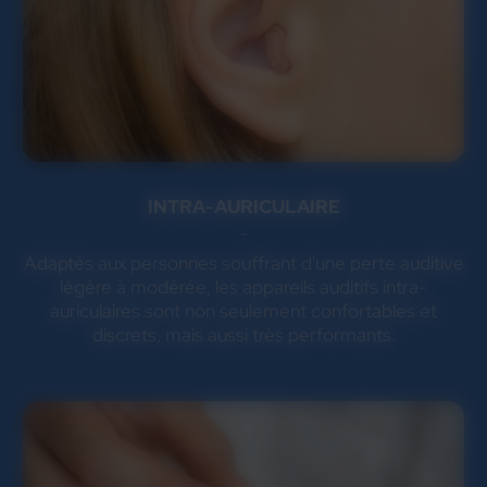
INTRA-AURICULAIRE
Adaptés aux personnes souffrant d'une perte auditive
légère à modérée, les appareils auditifs intra-
auriculaires sont non seulement confortables et
discrets, mais aussi très performants.