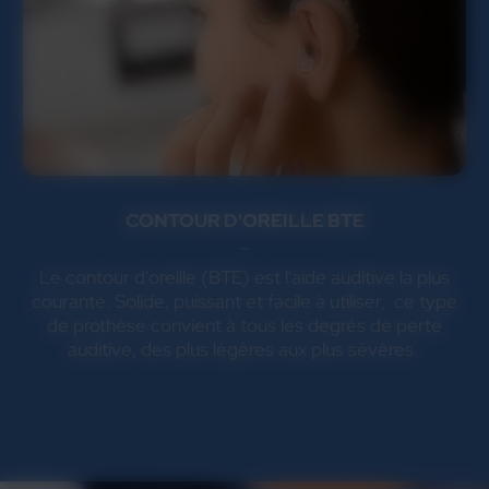
CONTOUR D'OREILLE BTE
Le contour d'oreille (BTE) est l'aide auditive la plus
courante. Solide, puissant et facile à utiliser, ce type
de prothèse convient à tous les degrés de perte
auditive, des plus légères aux plus sévères.