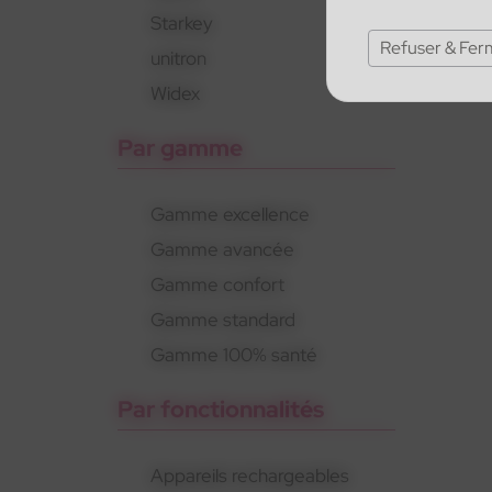
Starkey
Refuser & Fer
unitron
Widex
Par gamme
Gamme excellence
Gamme avancée
Gamme confort
Gamme standard
Gamme 100% santé
Par fonctionnalités
Appareils rechargeables