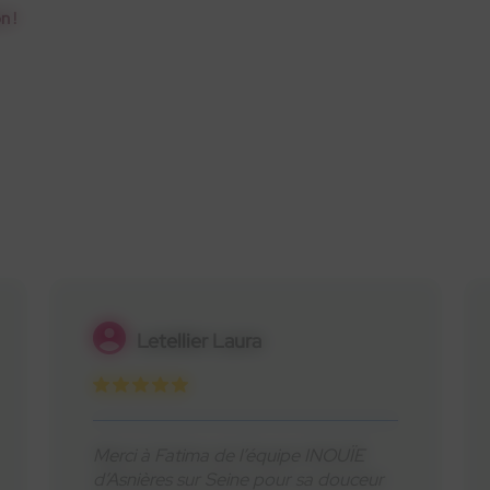
n !
Philippe Guilloux
Charmant accueil et grand
professionnalisme !!! Anaëlle et son