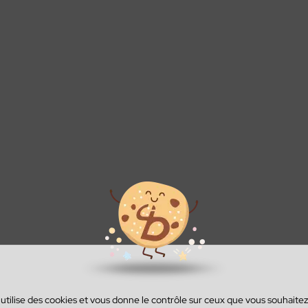
onak
mme 100%
Appareils
ReSound
Gamme
té
invisibles
excellence
savoir plus
savoir plus
En savoir plus
En savoir plus
En savoir plus
 utilise des cookies et vous donne le contrôle sur ceux que vous souhaitez