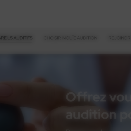
REILS AUDITIFS
CHOISIR INOUÏE AUDITION
REJOINDRE
Offrez vou
audition 