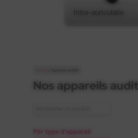
Intra-auriculaire
Intra-auriculaire
/
Accueil
Appareils Auditifs
Nos appareils audit
En savoir plus
Appareils
Gam
Oticon
Gamme standard
rechargeables
Pho
sant
Par type d'appareil