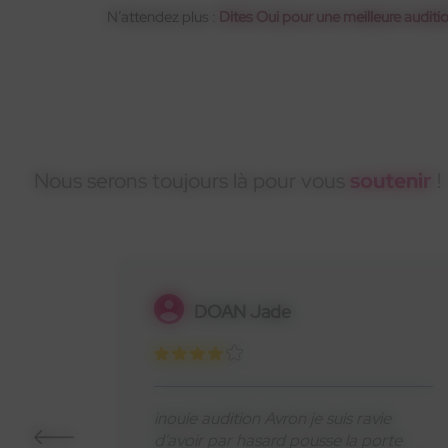
N’attendez plus :
Dites Oui pour une meilleure auditio
Nous serons toujours là pour vous
soutenir
!
Letellier Laura
Merci à Fatima de l’équipe INOUÏE
ie
d’Asnières sur Seine pour sa douceur
orte