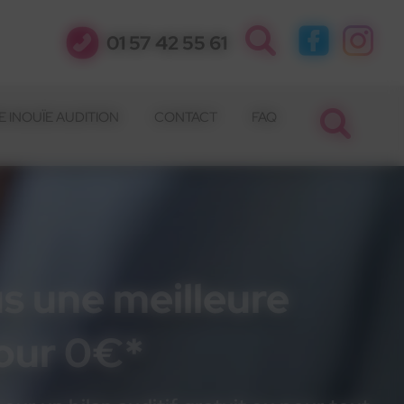
01 57 42 55 61
 INOUÏE AUDITION
CONTACT
FAQ
s une meilleure
pour 0€*