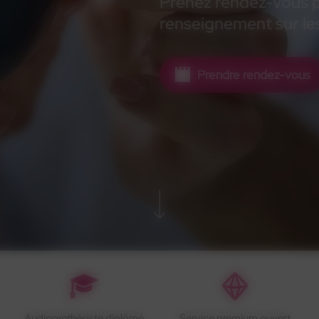
Prenez rendez-vous po
renseignement sur les
Prendre rendez-vous
Audioprothésiste diplômé
Service premium ouvert