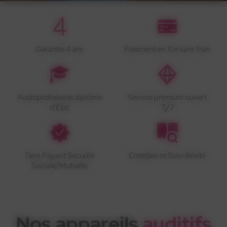
Garantie 4 ans
Paiement en 10x sans frais
Audioprothésiste diplômé
Service premium ouvert
d'État
7j/7
Tiers Payant Sécurité
Entretien et Suivi illimité
Sociale/Mutuelle
Nos appareils
auditifs