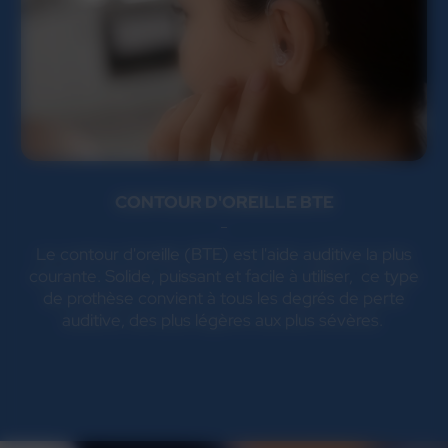
CONTOUR D'OREILLE BTE
Le contour d'oreille (BTE) est l'aide auditive la plus
courante. Solide, puissant et facile à utiliser, ce type
de prothèse convient à tous les degrés de perte
auditive, des plus légères aux plus sévères.