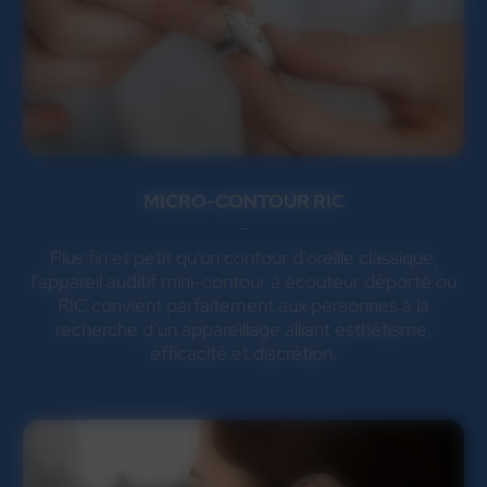
MICRO-CONTOUR RIC
Plus fin et petit qu'un contour d'oreille classique,
l'appareil auditif mini-contour à écouteur déporté ou
RIC convient parfaitement aux personnes à la
recherche d’un appareillage alliant esthétisme,
efficacité et discrétion.