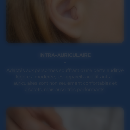
INTRA-AURICULAIRE
Adaptés aux personnes souffrant d'une perte auditive
légère à modérée, les appareils auditifs intra-
auriculaires sont non seulement confortables et
discrets, mais aussi très performants.