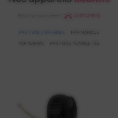
Besoins de nos services ?
01 57 42 55 61
PAR TYPE D'APPAREIL
PAR MARQUE
PAR GAMME
PAR FONCTIONNALITÉS