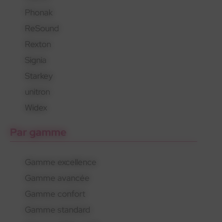
Phonak
En savoir plus
En savoir plus
En savoir plus
ReSound
Rexton
Signia
Starkey
unitron
Widex
Par gamme
Gamme excellence
Gamme avancée
Gamme confort
Gamme standard