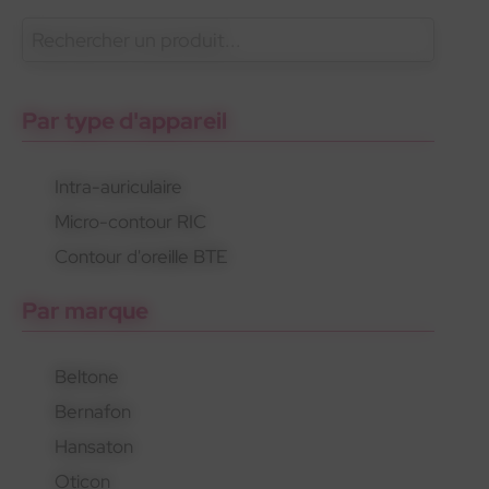
En savoir plus
Phonak
Gamme 100% santé
Appareils invisibles
Par type d'appareil
Intra-auriculaire
Micro-contour RIC
Phonak
Gamme 100% santé
Appareils invisibles
Contour d'oreille BTE
Par marque
Beltone
Bernafon
Hansaton
Oticon