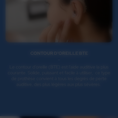
CONTOUR D'OREILLE BTE
Le contour d'oreille (BTE) est l'aide auditive la plus
courante. Solide, puissant et facile à utiliser, ce type
de prothèse convient à tous les degrés de perte
auditive, des plus légères aux plus sévères.