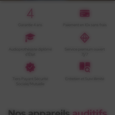
Garantie 4 ans
Paiement en 10x sans frais
Audioprothésiste diplômé
Service premium ouvert
d'État
7j/7
Tiers Payant Sécurité
Entretien et Suivi illimité
Sociale/Mutuelle
Nos appareils
auditifs