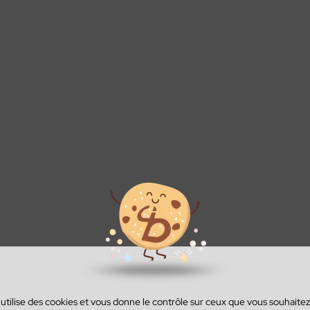
onak
mme 100%
Appareils
ReSound
Gamme
té
invisibles
excellence
savoir plus
savoir plus
En savoir plus
En savoir plus
En savoir plus
 utilise des cookies et vous donne le contrôle sur ceux que vous souhaitez