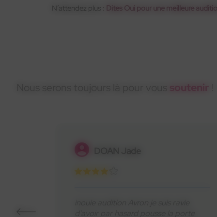
N’attendez plus :
Dites Oui pour une meilleure auditio
Nous serons toujours là pour vous
soutenir
!
Letellier Laura
Merci à Fatima de l’équipe INOUÏE
ie
d’Asnières sur Seine pour sa douceur
orte