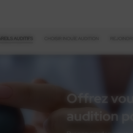
REILS AUDITIFS
CHOISIR INOUÏE AUDITION
REJOINDRE
Offrez vou
audition 