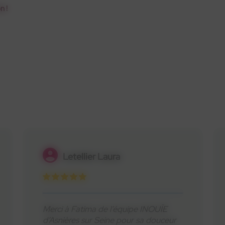
n !
Philippe Guilloux
Charmant accueil et grand
professionnalisme !!! Anaëlle et son