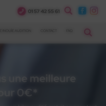
01 57 42 55 61
 INOUÏE AUDITION
CONTACT
FAQ
s une meilleure
pour 0€*