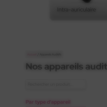
Intra-auriculaire
Intra-auriculaire
/
Accueil
Appareils Auditifs
Nos appareils audit
En savoir plus
Appareils
Gam
Oticon
Gamme standard
rechargeables
Pho
sant
Par type d'appareil