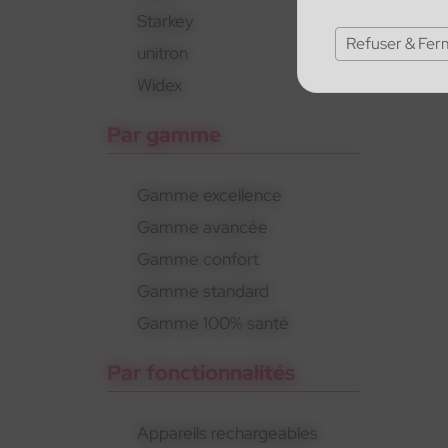
Starkey
Refuser & Fer
unitron
Widex
Par gamme
Gamme excellence
Gamme avancée
Gamme confort
Gamme standard
Gamme 100% santé
Par fonctionnalités
Appareils rechargeables