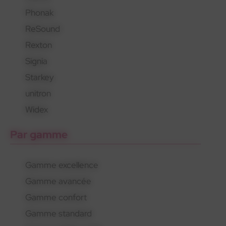
Phonak
En savoir plus
En savoir plus
En savoir plus
ReSound
Rexton
Signia
Starkey
unitron
Widex
Par gamme
Gamme excellence
Gamme avancée
Gamme confort
Gamme standard