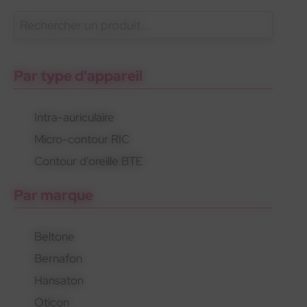
En savoir plus
Phonak
Gamme 100% santé
Appareils invisibles
Par type d'appareil
Intra-auriculaire
Micro-contour RIC
Phonak
Gamme 100% santé
Appareils invisibles
Contour d'oreille BTE
Par marque
Beltone
Bernafon
Hansaton
Oticon