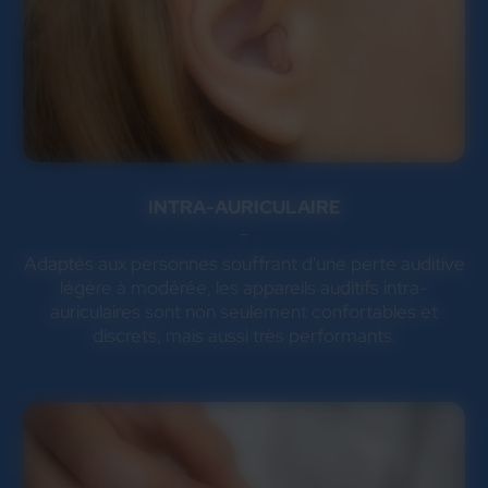
INTRA-AURICULAIRE
Adaptés aux personnes souffrant d'une perte auditive
légère à modérée, les appareils auditifs intra-
auriculaires sont non seulement confortables et
discrets, mais aussi très performants.