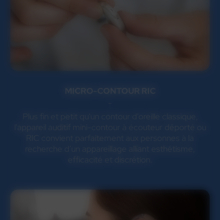
MICRO-CONTOUR RIC
Plus fin et petit qu'un contour d'oreille classique,
l'appareil auditif mini-contour à écouteur déporté ou
RIC convient parfaitement aux personnes à la
recherche d’un appareillage alliant esthétisme,
efficacité et discrétion.