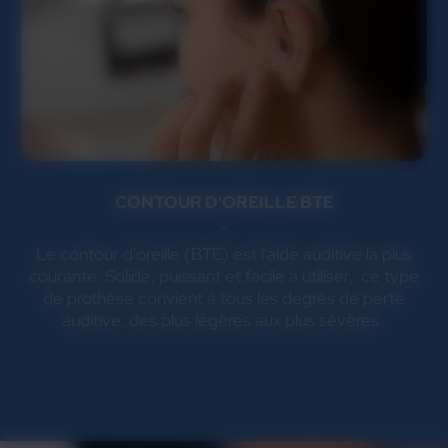
CONTOUR D'OREILLE BTE
Le contour d'oreille (BTE) est l'aide auditive la plus
courante. Solide, puissant et facile à utiliser, ce type
de prothèse convient à tous les degrés de perte
auditive, des plus légères aux plus sévères.