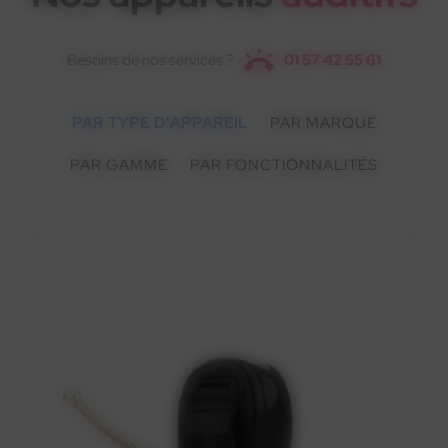
Besoins de nos services ?
01 57 42 55 61
PAR TYPE D'APPAREIL
PAR MARQUE
PAR GAMME
PAR FONCTIONNALITÉS