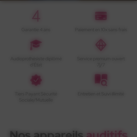
Garantie 4 ans
Paiement en 10x sans frais
Audioprothésiste diplômé
Service premium ouvert
d'État
7j/7
Tiers Payant Sécurité
Entretien et Suivi illimité
Sociale/Mutuelle
Nos appareils
auditifs