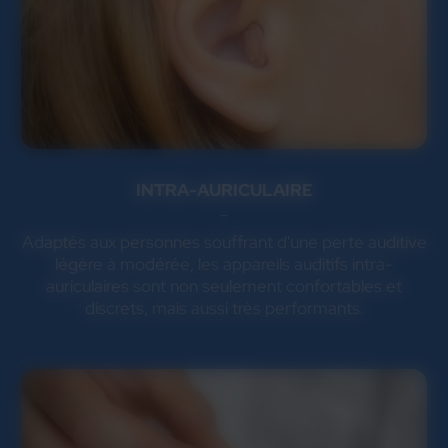
INTRA-AURICULAIRE
Adaptés aux personnes souffrant d'une perte auditive
légère à modérée, les appareils auditifs intra-
auriculaires sont non seulement confortables et
discrets, mais aussi très performants.