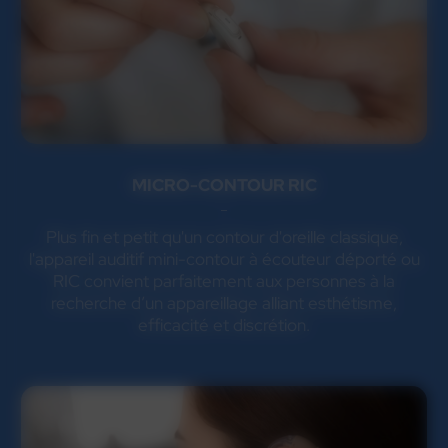
MICRO-CONTOUR RIC
Plus fin et petit qu'un contour d'oreille classique,
l'appareil auditif mini-contour à écouteur déporté ou
RIC convient parfaitement aux personnes à la
recherche d’un appareillage alliant esthétisme,
efficacité et discrétion.