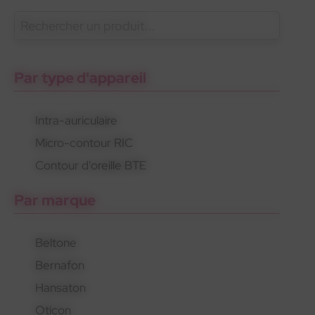
En savoir plus
Oticon
Gamme standard
Appareils rechargeables
Par type d'appareil
Intra-auriculaire
Micro-contour RIC
Oticon
Gamme standard
Appareils rechargeables
Contour d'oreille BTE
Par marque
Beltone
Bernafon
Hansaton
Oticon