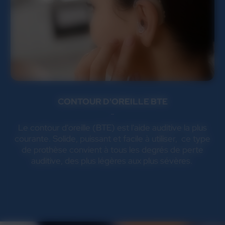
CONTOUR D'OREILLE BTE
Le contour d'oreille (BTE) est l'aide auditive la plus
courante. Solide, puissant et facile à utiliser, ce type
de prothèse convient à tous les degrés de perte
auditive, des plus légères aux plus sévères.