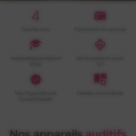
Garantie 4 ans
Paiement en 10x sans frais
Audioprothésiste diplômé
Service premium ouvert
d'État
7j/7
Tiers Payant Sécurité
Entretien et Suivi illimité
Sociale/Mutuelle
Nos appareils
auditifs