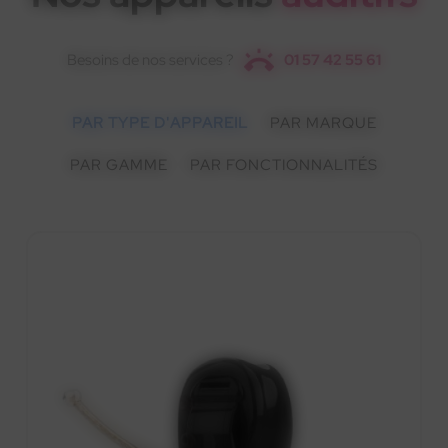
Besoins de nos services ?
01 57 42 55 61
PAR TYPE D'APPAREIL
PAR MARQUE
PAR GAMME
PAR FONCTIONNALITÉS