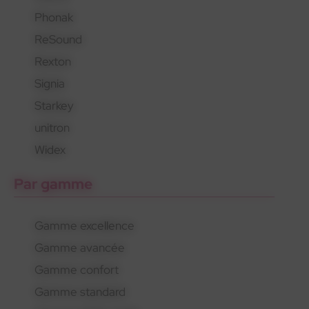
Phonak
En savoir plus
En savoir plus
En savoir plus
ReSound
Rexton
Signia
Starkey
unitron
Widex
Par gamme
Gamme excellence
Gamme avancée
Gamme confort
Gamme standard