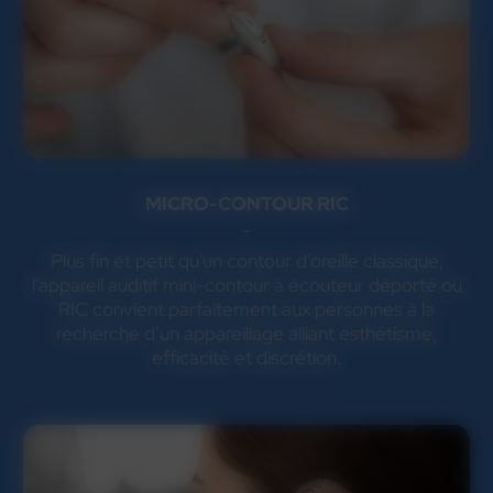
MICRO-CONTOUR RIC
Plus fin et petit qu'un contour d'oreille classique,
l'appareil auditif mini-contour à écouteur déporté ou
RIC convient parfaitement aux personnes à la
recherche d’un appareillage alliant esthétisme,
efficacité et discrétion.