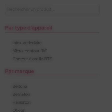
En savoir plus
Oticon
Gamme standard
Appareils rechargeables
Par type d'appareil
Intra-auriculaire
Micro-contour RIC
Oticon
Gamme standard
Appareils rechargeables
Contour d'oreille BTE
Par marque
Beltone
Bernafon
Hansaton
Oticon