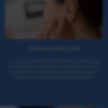
CONTOUR D'OREILLE BTE
Le contour d'oreille (BTE) est l'aide auditive la plus
courante. Solide, puissant et facile à utiliser, ce type
de prothèse convient à tous les degrés de perte
auditive, des plus légères aux plus sévères.