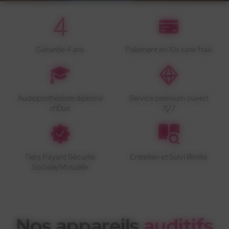
Garantie 4 ans
Paiement en 10x sans frais
Audioprothésiste diplômé
Service premium ouvert
d'État
7j/7
Tiers Payant Sécurité
Entretien et Suivi illimité
Sociale/Mutuelle
Nos appareils
auditifs