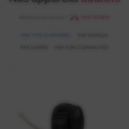
Besoins de nos services ?
01 57 42 55 61
PAR TYPE D'APPAREIL
PAR MARQUE
PAR GAMME
PAR FONCTIONNALITÉS