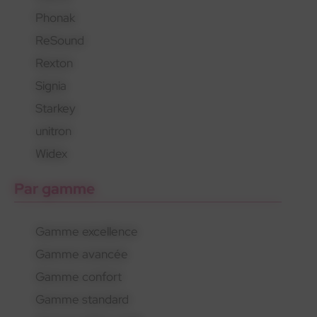
Phonak
En savoir plus
En savoir plus
En savoir plus
ReSound
Rexton
Signia
Starkey
unitron
Widex
Par gamme
Gamme excellence
Gamme avancée
Gamme confort
Gamme standard