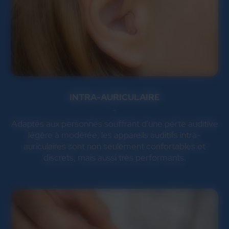
INTRA-AURICULAIRE
Adaptés aux personnes souffrant d'une perte auditive
légère à modérée, les appareils auditifs intra-
auriculaires sont non seulement confortables et
discrets, mais aussi très performants.