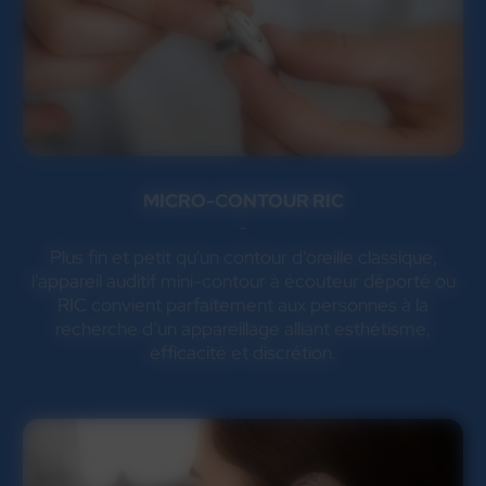
MICRO-CONTOUR RIC
Plus fin et petit qu'un contour d'oreille classique,
l'appareil auditif mini-contour à écouteur déporté ou
RIC convient parfaitement aux personnes à la
recherche d’un appareillage alliant esthétisme,
efficacité et discrétion.