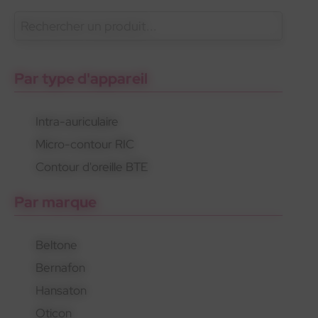
En savoir plus
Oticon
Gamme standard
Appareils rechargeables
Par type d'appareil
Intra-auriculaire
Micro-contour RIC
Oticon
Gamme standard
Appareils rechargeables
Contour d'oreille BTE
Par marque
Beltone
Bernafon
Hansaton
Oticon