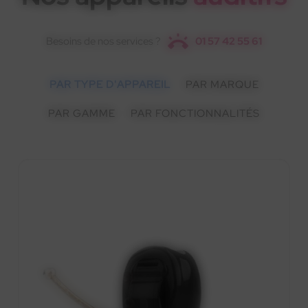
Besoins de nos services ?
01 57 42 55 61
PAR TYPE D'APPAREIL
PAR MARQUE
PAR GAMME
PAR FONCTIONNALITÉS