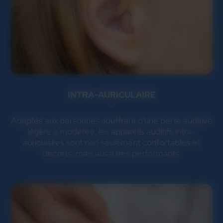
INTRA-AURICULAIRE
Adaptés aux personnes souffrant d'une perte auditive
légère à modérée, les appareils auditifs intra-
auriculaires sont non seulement confortables et
discrets, mais aussi très performants.