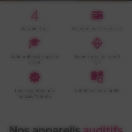
Garantie 4 ans
Paiement en 10x sans frais
Audioprothésiste diplômé
Service premium ouvert
d'État
7j/7
Tiers Payant Sécurité
Entretien et Suivi illimité
Sociale/Mutuelle
Nos appareils
auditifs