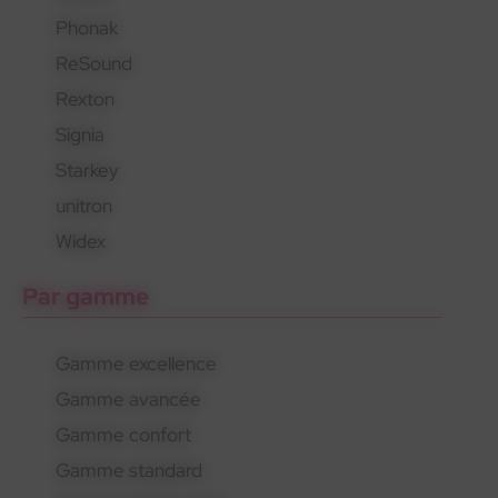
Phonak
En savoir plus
En savoir plus
En savoir plus
ReSound
Rexton
Signia
Starkey
unitron
Widex
Par gamme
Gamme excellence
Gamme avancée
Gamme confort
Gamme standard