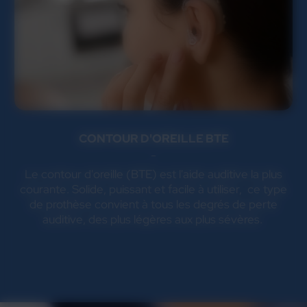
CONTOUR D'OREILLE BTE
Le contour d'oreille (BTE) est l'aide auditive la plus
courante. Solide, puissant et facile à utiliser, ce type
de prothèse convient à tous les degrés de perte
auditive, des plus légères aux plus sévères.