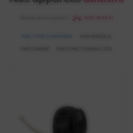
Besoins de nos services ?
01 57 42 55 61
PAR TYPE D'APPAREIL
PAR MARQUE
PAR GAMME
PAR FONCTIONNALITÉS