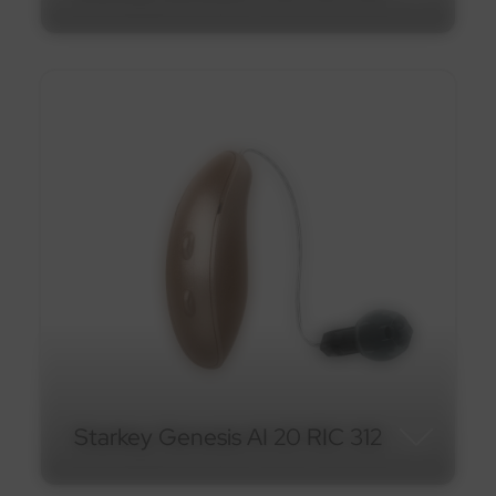
Starkey Genesis AI 20 CIC
312
En savoir plus
Starkey Genesis AI 20 RIC 312