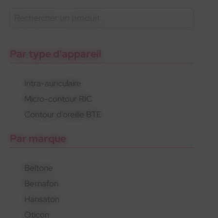
En savoir plus
Phonak
Gamme 100% santé
Appareils invisibles
Par type d'appareil
Intra-auriculaire
Micro-contour RIC
Phonak
Gamme 100% santé
Appareils invisibles
Contour d'oreille BTE
Par marque
Beltone
Bernafon
Hansaton
Oticon