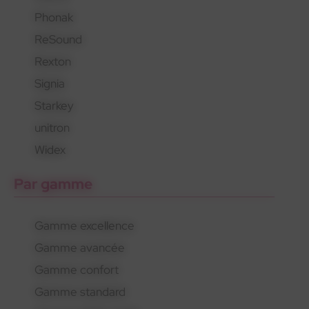
Phonak
En savoir plus
En savoir plus
En savoir plus
ReSound
Rexton
Signia
Starkey
unitron
Widex
Par gamme
Gamme excellence
Gamme avancée
Gamme confort
Gamme standard