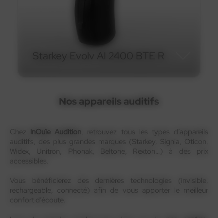
En savoir plus
Starkey Evolv AI 2400 BTE R
Nos appareils auditifs
Starkey Evolv AI 2400 BTE
R
Chez
InOuïe Audition
, retrouvez tous les types d’appareils
auditifs, des plus grandes marques (Starkey, Signia, Oticon,
Widex, Unitron, Phonak, Beltone, Rexton…) à des prix
accessibles.
Vous bénéficierez des dernières technologies (invisible,
rechargeable, connecté) afin de vous apporter le meilleur
confort d’écoute.