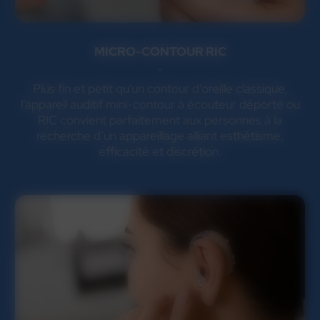
MICRO-CONTOUR RIC
Plus fin et petit qu'un contour d'oreille classique,
l'appareil auditif mini-contour à écouteur déporté ou
RIC convient parfaitement aux personnes à la
recherche d’un appareillage alliant esthétisme,
efficacité et discrétion.