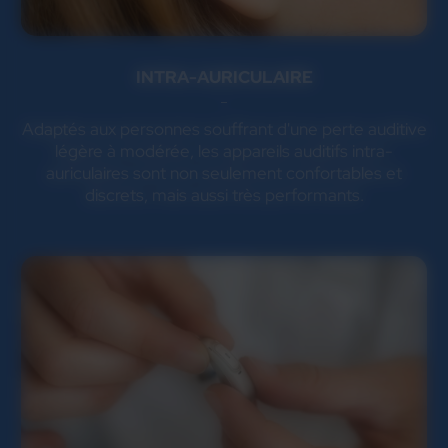
INTRA-AURICULAIRE
Adaptés aux personnes souffrant d'une perte auditive
légère à modérée, les appareils auditifs intra-
auriculaires sont non seulement confortables et
discrets, mais aussi très performants.