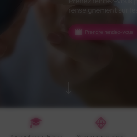
Prenez rendez-vous po
renseignement sur les
Prendre rendez-vous
Audioprothésiste diplômé
Service premium ouvert