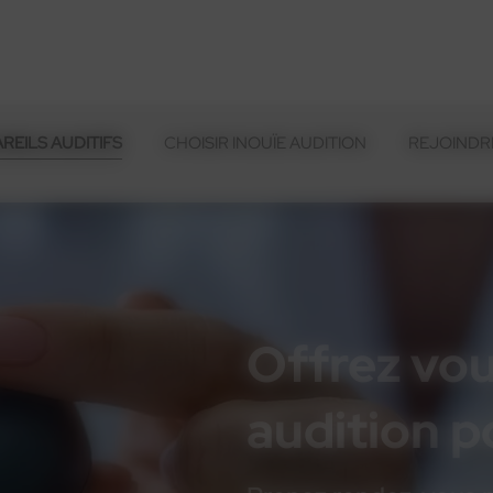
REILS AUDITIFS
CHOISIR INOUÏE AUDITION
REJOINDRE
Offrez vou
audition 