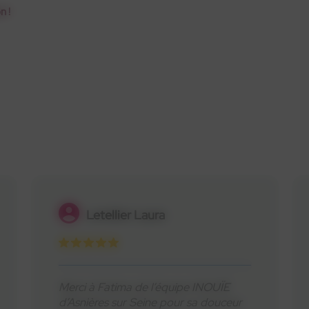
n !
Philippe Guilloux
Charmant accueil et grand
professionnalisme !!! Anaëlle et son