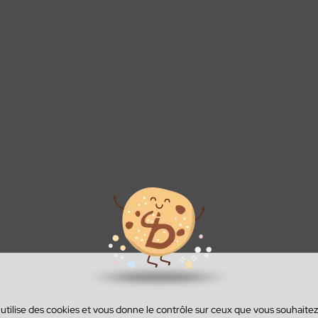
onak
mme 100%
Appareils
ReSound
Gamme
té
invisibles
excellence
savoir plus
savoir plus
En savoir plus
En savoir plus
En savoir plus
 utilise des cookies et vous donne le contrôle sur ceux que vous souhaitez