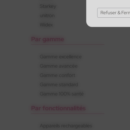
Starkey
Refuser & Fer
unitron
Widex
Par gamme
Gamme excellence
Gamme avancée
Gamme confort
Gamme standard
Gamme 100% santé
Par fonctionnalités
Appareils rechargeables