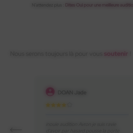
N’attendez plus :
Dites Oui pour une meilleure auditio
Nous serons toujours là pour vous
soutenir
!
Letellier Laura
Merci à Fatima de l’équipe INOUÏE
ie
d’Asnières sur Seine pour sa douceur
orte