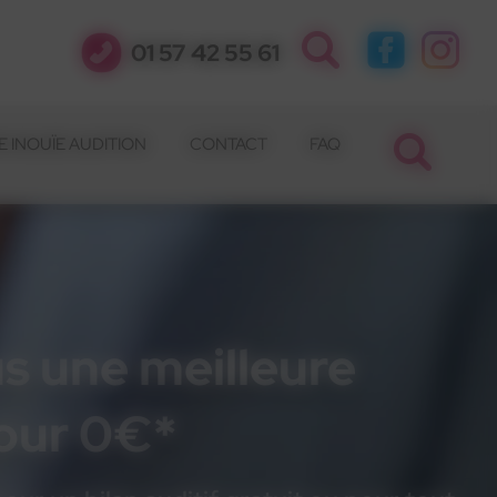
01 57 42 55 61
 INOUÏE AUDITION
CONTACT
FAQ
s une meilleure
pour 0€*