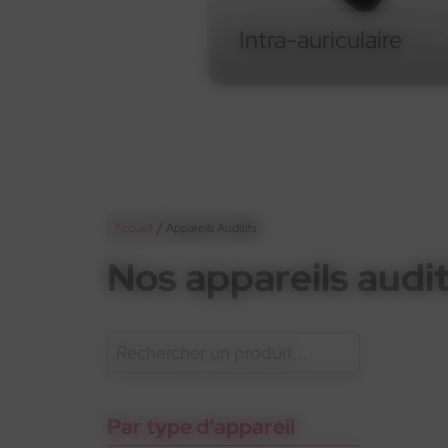
Intra-auriculaire
Intra-auriculaire
/
Accueil
Appareils Auditifs
Nos appareils audit
En savoir plus
Appareils
Gam
Oticon
Gamme standard
rechargeables
Pho
sant
Par type d'appareil