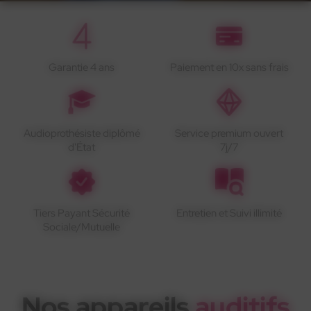
Garantie 4 ans
Paiement en 10x sans frais
Audioprothésiste diplômé
Service premium ouvert
d'État
7j/7
Tiers Payant Sécurité
Entretien et Suivi illimité
Sociale/Mutuelle
Nos appareils
auditifs