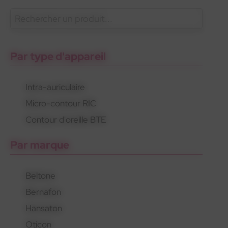
En savoir plus
Oticon
Gamme standard
Appareils rechargeables
Par type d'appareil
Intra-auriculaire
Micro-contour RIC
Oticon
Gamme standard
Appareils rechargeables
Contour d'oreille BTE
Par marque
Beltone
Bernafon
Hansaton
Oticon