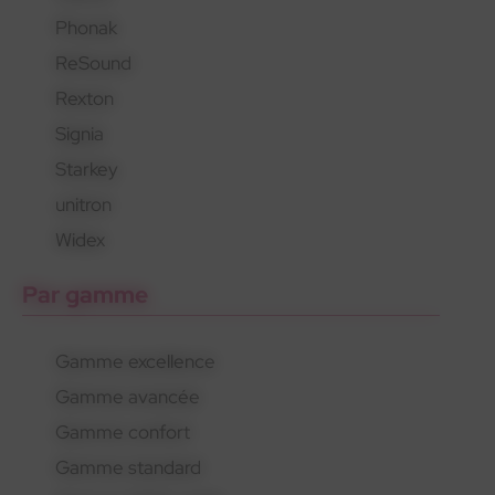
Phonak
En savoir plus
En savoir plus
En savoir plus
ReSound
Rexton
Signia
Starkey
unitron
Widex
Par gamme
Gamme excellence
Gamme avancée
Gamme confort
Gamme standard