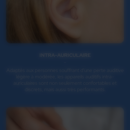
INTRA-AURICULAIRE
Adaptés aux personnes souffrant d'une perte auditive
légère à modérée, les appareils auditifs intra-
auriculaires sont non seulement confortables et
discrets, mais aussi très performants.