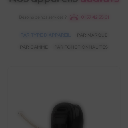
Besoins de nos services ?
01 57 42 55 61
PAR TYPE D'APPAREIL
PAR MARQUE
PAR GAMME
PAR FONCTIONNALITÉS