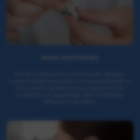
MICRO-CONTOUR RIC
Plus fin et petit qu'un contour d'oreille classique,
l'appareil auditif mini-contour à écouteur déporté ou
RIC convient parfaitement aux personnes à la
recherche d’un appareillage alliant esthétisme,
efficacité et discrétion.