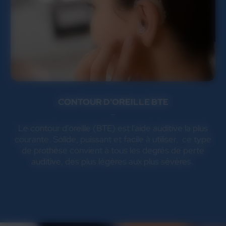
CONTOUR D'OREILLE BTE
Le contour d'oreille (BTE) est l'aide auditive la plus
courante. Solide, puissant et facile à utiliser, ce type
de prothèse convient à tous les degrés de perte
auditive, des plus légères aux plus sévères.