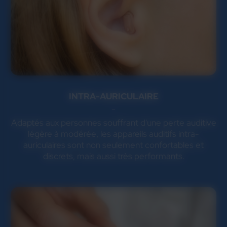
INTRA-AURICULAIRE
Adaptés aux personnes souffrant d'une perte auditive
légère à modérée, les appareils auditifs intra-
auriculaires sont non seulement confortables et
discrets, mais aussi très performants.