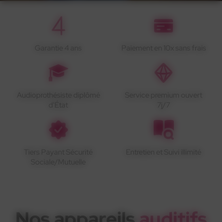
Garantie 4 ans
Paiement en 10x sans frais
Audioprothésiste diplômé
Service premium ouvert
d'État
7j/7
Tiers Payant Sécurité
Entretien et Suivi illimité
Sociale/Mutuelle
Nos appareils
auditifs