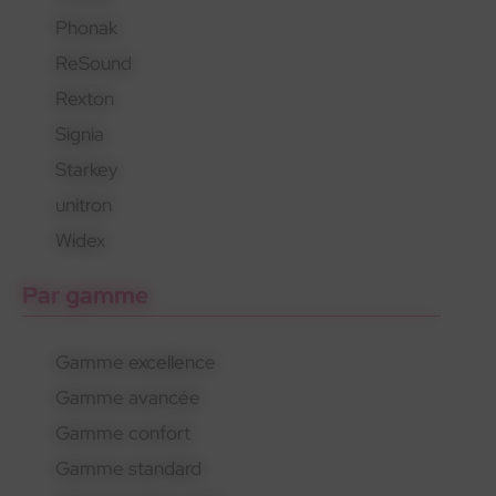
Phonak
En savoir plus
En savoir plus
En savoir plus
ReSound
Rexton
Signia
Starkey
unitron
Widex
Par gamme
Gamme excellence
Gamme avancée
Gamme confort
Gamme standard