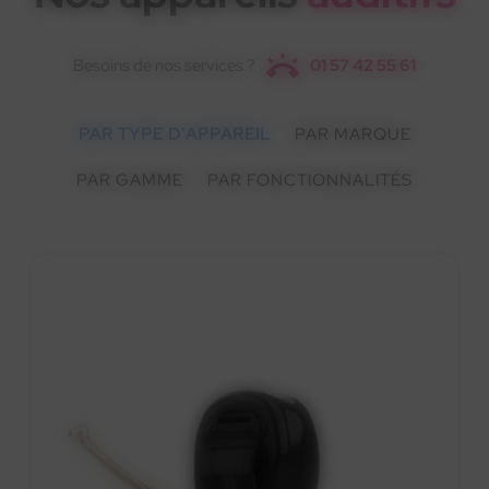
Besoins de nos services ?
01 57 42 55 61
PAR TYPE D'APPAREIL
PAR MARQUE
PAR GAMME
PAR FONCTIONNALITÉS