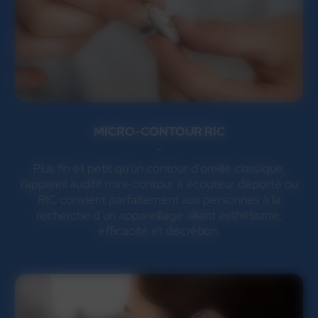
MICRO-CONTOUR RIC
Plus fin et petit qu'un contour d'oreille classique,
l'appareil auditif mini-contour à écouteur déporté ou
RIC convient parfaitement aux personnes à la
recherche d’un appareillage alliant esthétisme,
efficacité et discrétion.