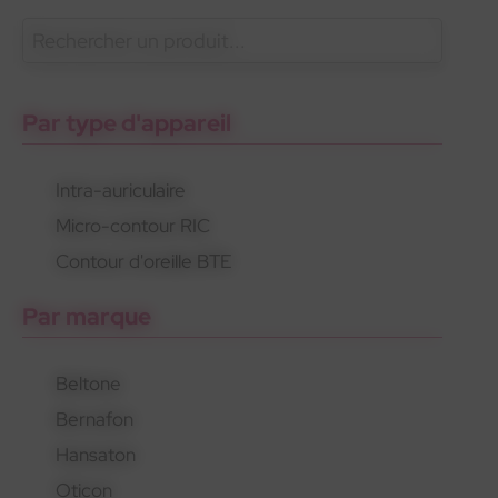
En savoir plus
Oticon
Gamme standard
Appareils rechargeables
Par type d'appareil
Intra-auriculaire
Micro-contour RIC
Oticon
Gamme standard
Appareils rechargeables
Contour d'oreille BTE
Par marque
Beltone
Bernafon
Hansaton
Oticon