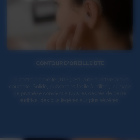
CONTOUR D'OREILLE BTE
Le contour d'oreille (BTE) est l'aide auditive la plus
courante. Solide, puissant et facile à utiliser, ce type
de prothèse convient à tous les degrés de perte
auditive, des plus légères aux plus sévères.