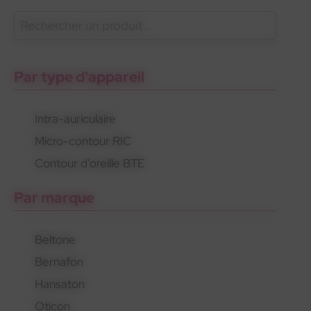
En savoir plus
Oticon
Gamme standard
Appareils rechargeables
Par type d'appareil
Intra-auriculaire
Micro-contour RIC
Oticon
Gamme standard
Appareils rechargeables
Contour d'oreille BTE
Par marque
Beltone
Bernafon
Hansaton
Oticon