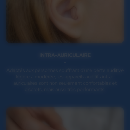
INTRA-AURICULAIRE
Adaptés aux personnes souffrant d'une perte auditive
légère à modérée, les appareils auditifs intra-
auriculaires sont non seulement confortables et
discrets, mais aussi très performants.