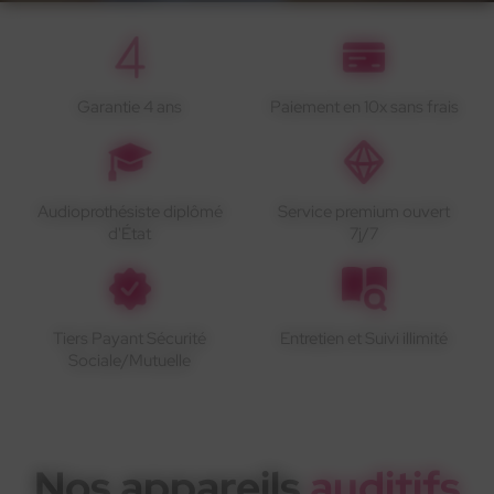
Garantie 4 ans
Paiement en 10x sans frais
Audioprothésiste diplômé
Service premium ouvert
d'État
7j/7
Tiers Payant Sécurité
Entretien et Suivi illimité
Sociale/Mutuelle
Nos appareils
auditifs