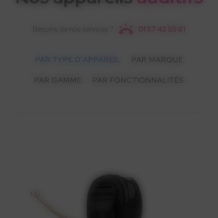
Besoins de nos services ?
01 57 42 55 61
PAR TYPE D'APPAREIL
PAR MARQUE
PAR GAMME
PAR FONCTIONNALITÉS