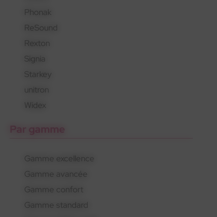
Phonak
En savoir plus
En savoir plus
En savoir plus
ReSound
Rexton
Signia
Starkey
unitron
Widex
Par gamme
Gamme excellence
Gamme avancée
Gamme confort
Gamme standard