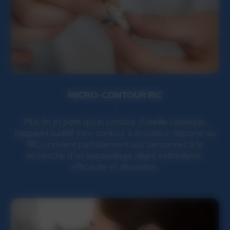
MICRO-CONTOUR RIC
Plus fin et petit qu'un contour d'oreille classique,
l'appareil auditif mini-contour à écouteur déporté ou
RIC convient parfaitement aux personnes à la
recherche d’un appareillage alliant esthétisme,
efficacité et discrétion.