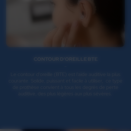
CONTOUR D'OREILLE BTE
Le contour d'oreille (BTE) est l'aide auditive la plus
courante. Solide, puissant et facile à utiliser, ce type
de prothèse convient à tous les degrés de perte
auditive, des plus légères aux plus sévères.