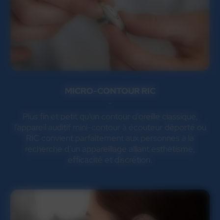
MICRO-CONTOUR RIC
Plus fin et petit qu'un contour d'oreille classique,
l'appareil auditif mini-contour à écouteur déporté ou
RIC convient parfaitement aux personnes à la
recherche d’un appareillage alliant esthétisme,
efficacité et discrétion.