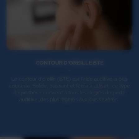
CONTOUR D'OREILLE BTE
Le contour d'oreille (BTE) est l'aide auditive la plus
courante. Solide, puissant et facile à utiliser, ce type
de prothèse convient à tous les degrés de perte
auditive, des plus légères aux plus sévères.