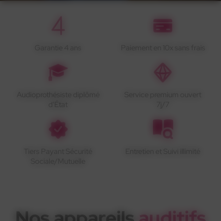
Garantie 4 ans
Paiement en 10x sans frais
Audioprothésiste diplômé
Service premium ouvert
d'État
7j/7
Tiers Payant Sécurité
Entretien et Suivi illimité
Sociale/Mutuelle
Nos appareils
auditifs