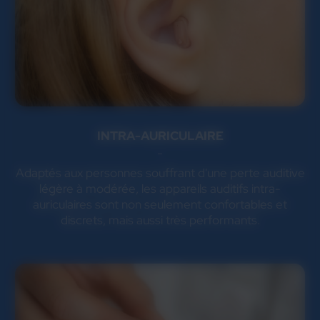
INTRA-AURICULAIRE
Adaptés aux personnes souffrant d'une perte auditive
légère à modérée, les appareils auditifs intra-
auriculaires sont non seulement confortables et
discrets, mais aussi très performants.