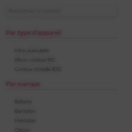
En savoir plus
Oticon
Gamme standard
Appareils rechargeables
Par type d'appareil
Intra-auriculaire
Micro-contour RIC
Oticon
Gamme standard
Appareils rechargeables
Contour d'oreille BTE
Par marque
Beltone
Bernafon
Hansaton
Oticon