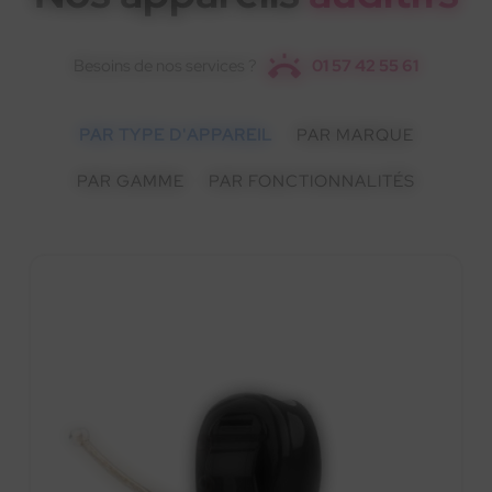
Besoins de nos services ?
01 57 42 55 61
PAR TYPE D'APPAREIL
PAR MARQUE
PAR GAMME
PAR FONCTIONNALITÉS