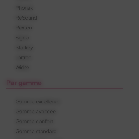
Phonak
En savoir plus
En savoir plus
En savoir plus
ReSound
Rexton
Signia
Starkey
unitron
Widex
Par gamme
Gamme excellence
Gamme avancée
Gamme confort
Gamme standard