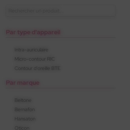
En savoir plus
Oticon
Gamme standard
Appareils rechargeables
Par type d'appareil
Intra-auriculaire
Micro-contour RIC
Oticon
Gamme standard
Appareils rechargeables
Contour d'oreille BTE
Par marque
Beltone
Bernafon
Hansaton
Oticon