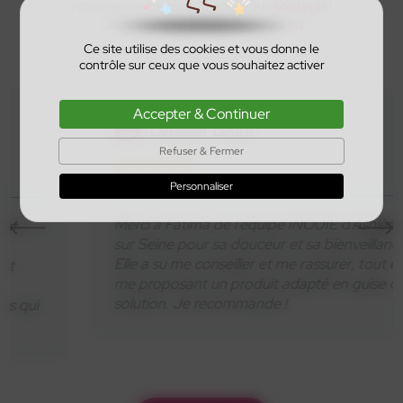
Nous serons toujours là pour vous
soutenir
!
Consulter tous les avis ? cliquez
ici
Ce site utilise des cookies et vous donne le
contrôle sur ceux que vous souhaitez activer
Accepter & Continuer
Letellier Laura
Refuser & Fermer
Personnaliser
Merci à Fatima de l’équipe INOUÏE d’Asnières
sur Seine pour sa douceur et sa bienveillance.
Elle a su me conseiller et me rassurer, tout en
me proposant un produit adapté en guise de
solution. Je recommande !