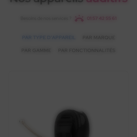
Besoins de nos services ?
01 57 42 55 61
PAR TYPE D'APPAREIL
PAR MARQUE
PAR GAMME
PAR FONCTIONNALITÉS