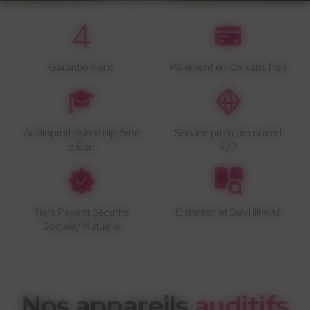
Garantie 4 ans
Paiement en 10x sans frais
Audioprothésiste diplômé
Service premium ouvert
d'État
7j/7
Tiers Payant Sécurité
Entretien et Suivi illimité
Sociale/Mutuelle
Nos appareils
auditifs