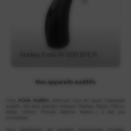
Starkey Evolv AI 1200 BTE R
Nos appareils auditifs
Starkey Evolv AI 1200 BTE
R
Chez
InOuïe Audition
, retrouvez tous les types d’appareils
auditifs, des plus grandes marques (Starkey, Signia, Oticon,
Widex, Unitron, Phonak, Beltone, Rexton…) à des prix
accessibles.
Vous bénéficierez des dernières technologies (invisible,