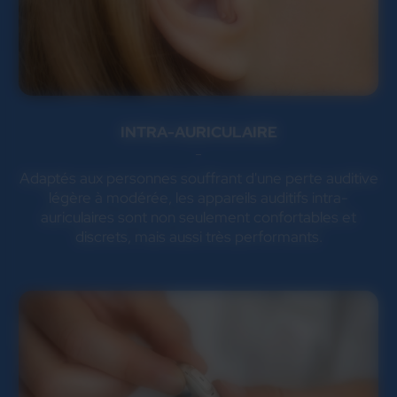
INTRA-AURICULAIRE
Adaptés aux personnes souffrant d'une perte auditive
légère à modérée, les appareils auditifs intra-
auriculaires sont non seulement confortables et
discrets, mais aussi très performants.