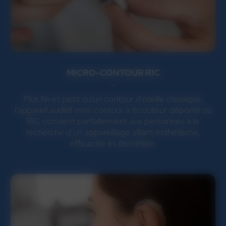
MICRO-CONTOUR RIC
Plus fin et petit qu'un contour d'oreille classique,
l'appareil auditif mini-contour à écouteur déporté ou
RIC convient parfaitement aux personnes à la
recherche d’un appareillage alliant esthétisme,
efficacité et discrétion.