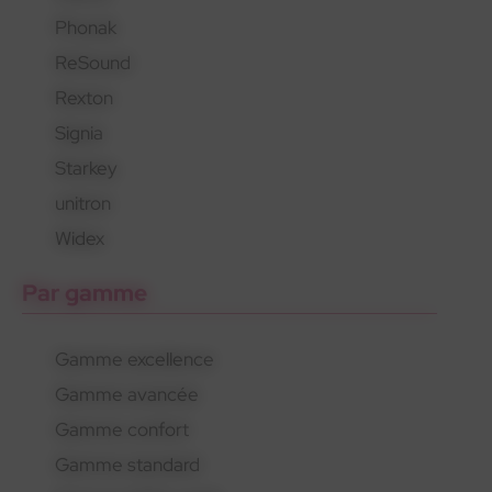
Phonak
En savoir plus
En savoir plus
En savoir plus
ReSound
Rexton
Signia
Starkey
unitron
Widex
Par gamme
Gamme excellence
Gamme avancée
Gamme confort
Gamme standard