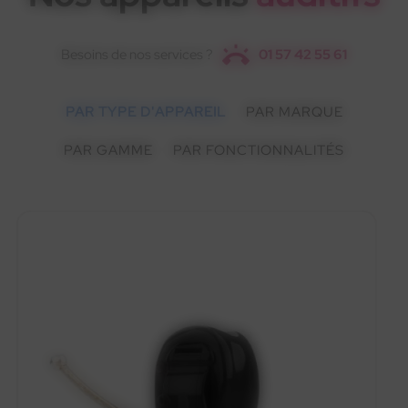
Besoins de nos services ?
01 57 42 55 61
PAR TYPE D'APPAREIL
PAR MARQUE
PAR GAMME
PAR FONCTIONNALITÉS