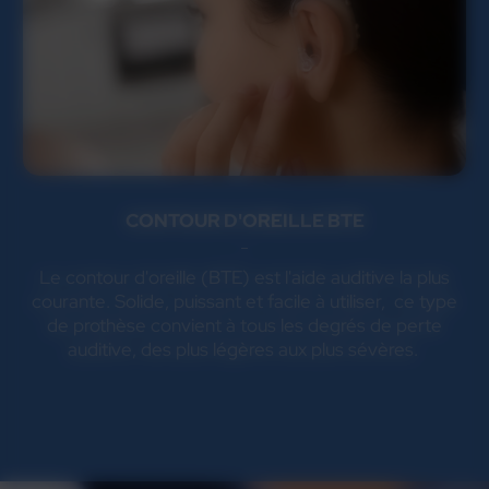
CONTOUR D'OREILLE BTE
Le contour d'oreille (BTE) est l'aide auditive la plus
courante. Solide, puissant et facile à utiliser, ce type
de prothèse convient à tous les degrés de perte
auditive, des plus légères aux plus sévères.