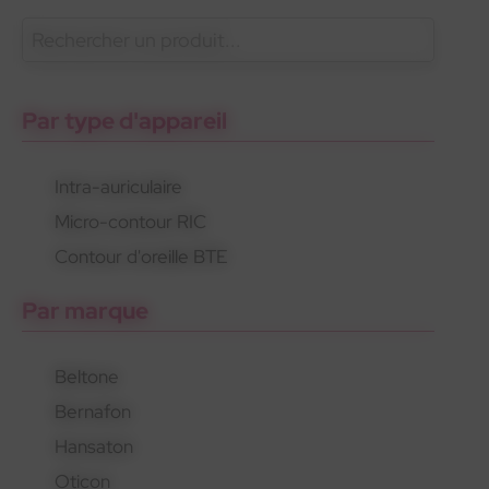
En savoir plus
Phonak
Gamme 100% santé
Appareils invisibles
Par type d'appareil
Intra-auriculaire
Micro-contour RIC
Phonak
Gamme 100% santé
Appareils invisibles
Contour d'oreille BTE
Par marque
Beltone
Bernafon
Hansaton
Oticon