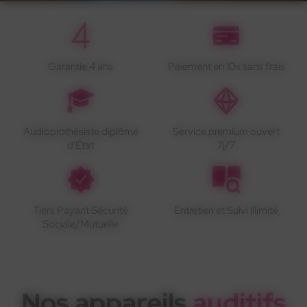
Garantie 4 ans
Paiement en 10x sans frais
Audioprothésiste diplômé
Service premium ouvert
d'État
7j/7
Tiers Payant Sécurité
Entretien et Suivi illimité
Sociale/Mutuelle
Nos appareils
auditifs