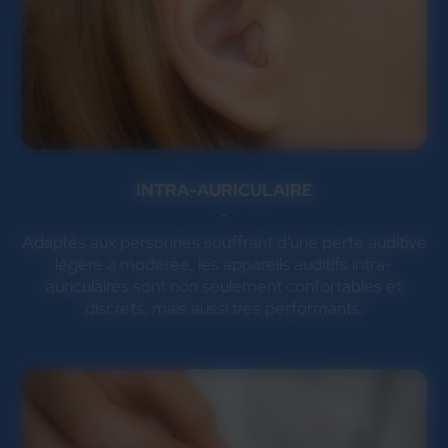
INTRA-AURICULAIRE
Adaptés aux personnes souffrant d'une perte auditive
légère à modérée, les appareils auditifs intra-
auriculaires sont non seulement confortables et
discrets, mais aussi très performants.