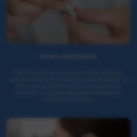
MICRO-CONTOUR RIC
Plus fin et petit qu'un contour d'oreille classique,
l'appareil auditif mini-contour à écouteur déporté ou
RIC convient parfaitement aux personnes à la
recherche d’un appareillage alliant esthétisme,
efficacité et discrétion.