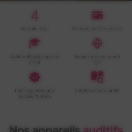
Garantie 4 ans
Paiement en 10x sans frais
Audioprothésiste diplômé
Service premium ouvert
d'État
7j/7
Tiers Payant Sécurité
Entretien et Suivi illimité
Sociale/Mutuelle
Nos appareils
auditifs