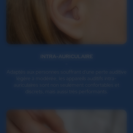
INTRA-AURICULAIRE
Adaptés aux personnes souffrant d'une perte auditive
légère à modérée, les appareils auditifs intra-
auriculaires sont non seulement confortables et
discrets, mais aussi très performants.