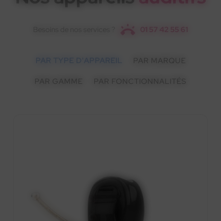
Besoins de nos services ?
01 57 42 55 61
PAR TYPE D'APPAREIL
PAR MARQUE
PAR GAMME
PAR FONCTIONNALITÉS