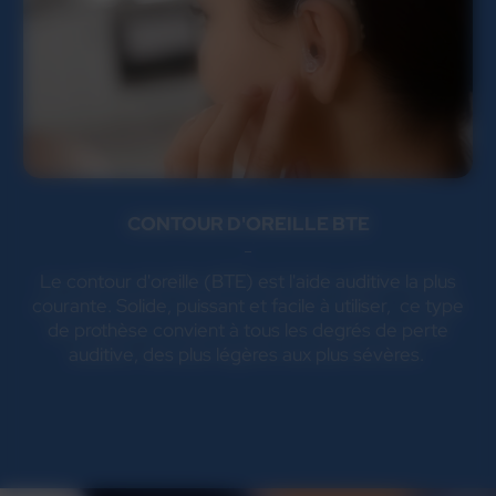
CONTOUR D'OREILLE BTE
Le contour d'oreille (BTE) est l'aide auditive la plus
courante. Solide, puissant et facile à utiliser, ce type
de prothèse convient à tous les degrés de perte
auditive, des plus légères aux plus sévères.