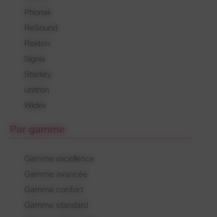
Phonak
En savoir plus
En savoir plus
En savoir plus
ReSound
Rexton
Signia
Starkey
unitron
Widex
Par gamme
Gamme excellence
Gamme avancée
Gamme confort
Gamme standard