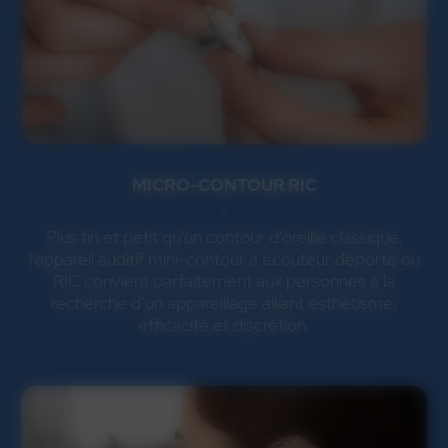
MICRO-CONTOUR RIC
Plus fin et petit qu'un contour d'oreille classique,
l'appareil auditif mini-contour à écouteur déporté ou
RIC convient parfaitement aux personnes à la
recherche d’un appareillage alliant esthétisme,
efficacité et discrétion.