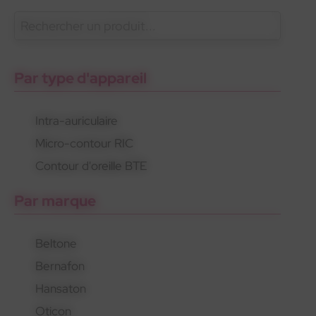
En savoir plus
Oticon
Gamme standard
Appareils rechargeables
Par type d'appareil
Intra-auriculaire
Micro-contour RIC
Oticon
Gamme standard
Appareils rechargeables
Contour d'oreille BTE
Par marque
Beltone
Bernafon
Hansaton
Oticon