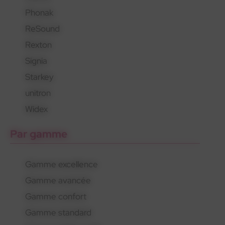
Phonak
En savoir plus
En savoir plus
En savoir plus
ReSound
Rexton
Signia
Starkey
unitron
Widex
Par gamme
Gamme excellence
Gamme avancée
Gamme confort
Gamme standard