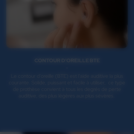
CONTOUR D'OREILLE BTE
Le contour d'oreille (BTE) est l'aide auditive la plus
courante. Solide, puissant et facile à utiliser, ce type
de prothèse convient à tous les degrés de perte
auditive, des plus légères aux plus sévères.