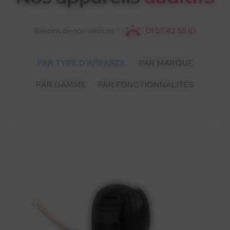
Besoins de nos services ?
01 57 42 55 61
PAR TYPE D'APPAREIL
PAR MARQUE
PAR GAMME
PAR FONCTIONNALITÉS