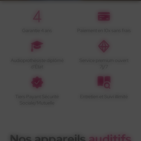
Garantie 4 ans
Paiement en 10x sans frais
Audioprothésiste diplômé
Service premium ouvert
d'État
7j/7
Tiers Payant Sécurité
Entretien et Suivi illimité
Sociale/Mutuelle
Nos appareils
auditifs