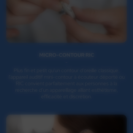
MICRO-CONTOUR RIC
Plus fin et petit qu'un contour d'oreille classique,
l'appareil auditif mini-contour à écouteur déporté ou
RIC convient parfaitement aux personnes à la
recherche d’un appareillage alliant esthétisme,
efficacité et discrétion.