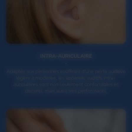
INTRA-AURICULAIRE
Adaptés aux personnes souffrant d'une perte auditive
légère à modérée, les appareils auditifs intra-
auriculaires sont non seulement confortables et
discrets, mais aussi très performants.