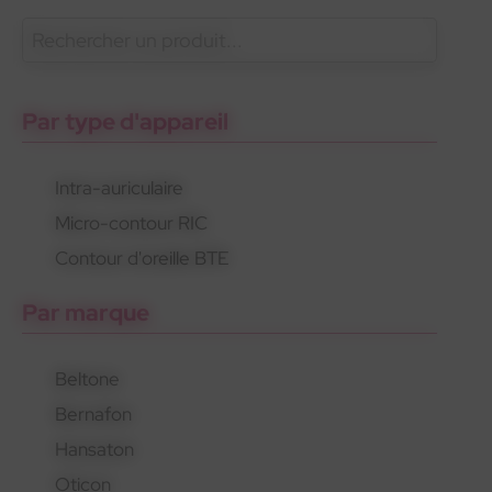
En savoir plus
Oticon
Gamme standard
Appareils rechargeables
Par type d'appareil
Intra-auriculaire
Micro-contour RIC
Oticon
Gamme standard
Appareils rechargeables
Contour d'oreille BTE
Par marque
Beltone
Bernafon
Hansaton
Oticon